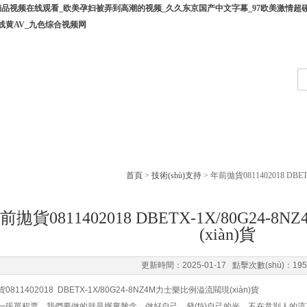
精品视频在线观看_欧美孕妇被弄到高潮的视频_久久东京国产中文字幕_97欧美激情超
线黄AV_九色综合视频网
產(chǎn)品中心
下載中心
技術(shù)支持
企業(yè)動態(tà
shù)支持
首頁
>
技術(shù)支持
> 年前拋貨0811402018 DB
前拋貨0811402018 DBETX-1X/80G24
(xiàn)貨
更新時間：2025-01-17 點擊次數(shù)：19
0811402018 DBETX-1X/80G24-8NZ4M力士樂比例溢流閥現(xiàn)貨
張單程票，我們要做的就是摒棄雜念，做好自己。發(fā)自己的光，不在意別人的