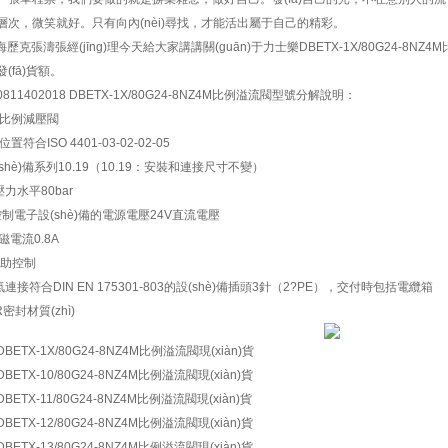
次，微笑就好。只有向內(nèi)尋找，才能活出屬于自己的精彩。
K海歷克張濤張經(jīng)理今天給大家講講關(guān)于力士樂DBETX-1X/80G24-8NZ4M
(fā)貨額。
811402018 DBETX-1X/80G24-8NZ4M比例溢流閥型號分解說明：
=比例減壓閥
置符合ISO 4401-03-02-02-05
(shè)備系列10.19（10.19：安裝和連接尺寸不變）
壓力水平80bar
控制電子設(shè)備的電源電壓24V直流電壓
磁電流0.8A
輔助控制
氣連接符合DIN EN 175301-803的設(shè)備插頭3針（2?PE），交付時包括電纜箱
R密封材質(zhì)
BETX-1X/80G24-8NZ4M比例溢流閥現(xiàn)貨
BETX-10/80G24-8NZ4M比例溢流閥現(xiàn)貨
BETX-11/80G24-8NZ4M比例溢流閥現(xiàn)貨
BETX-12/80G24-8NZ4M比例溢流閥現(xiàn)貨
BETX-13/80G24-8NZ4M比例溢流閥現(xiàn)貨