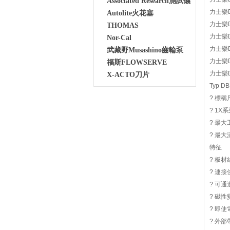
Associated Research測試儀
力士樂D
Autolite火花塞
力士樂D
THOMAS
力士樂D
Nor-Cal
力士樂D
武藏野Musashino齒輪泵
力士樂D
福斯FLOWSERVE
力士樂D
X-ACTO刀片
Typ D
? 標稱
? 1X
? 最大
? 最大
特征
? 板材結
? 連接
? 可通過
? 磁性變
? 即使
? 外