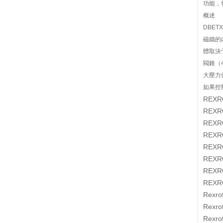
功能
概述
DBET
磁鐵的內
體取決于
閥錐（
大壓力
如果控制
REX
REX
REX
REX
REX
REX
REX
REX
Rexr
Rexr
Rexr