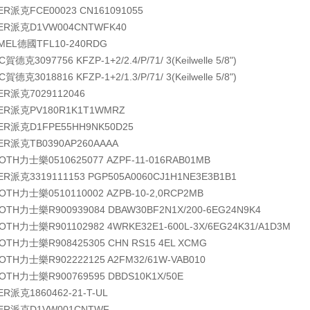
KER派克
FCE00023 CN161091055
KER派克
D1VW004CNTWFK40
TMEL德國
TFL10-240RDG
AC賀德克
3097756 KFZP-1+2/2.4/P/71/ 3(Keilwelle 5/8")
AC賀德克
3018816 KFZP-1+2/1.3/P/71/ 3(Keilwelle 5/8")
KER派克
7029112046
KER派克
PV180R1K1T1WMRZ
KER派克
D1FPE55HH9NK50D25
KER派克
TB0390AP260AAAA
ROTH力士樂
0510625077 AZPF-11-016RAB01MB
KER派克
3319111153 PGP505A0060CJ1H1NE3E3B1B1
ROTH力士樂
0510110002 AZPB-10-2,0RCP2MB
ROTH力士樂
R900939084 DBAW30BF2N1X/200-6EG24N9K4
ROTH力士樂
R901102982 4WRKE32E1-600L-3X/6EG24K31/A1D3M
ROTH力士樂
R908425305 CHN RS15 4EL XCMG
ROTH力士樂
R902222125 A2FM32/61W-VAB010
ROTH力士樂
R900769595 DBDS10K1X/50E
KER派克
1860462-21-T-UL
KER派克
D1VW001CNTWF