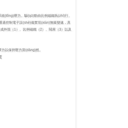
tǒng)壓力。驅(qū)動由比例磁鐵執(zhí)行。
控制電子設(shè)備實現(xiàn)無級變速，具
成外殼（1）、比例磁鐵（2）、閥座（3）以及
彈力以保持壓力當(dāng)然。
貨