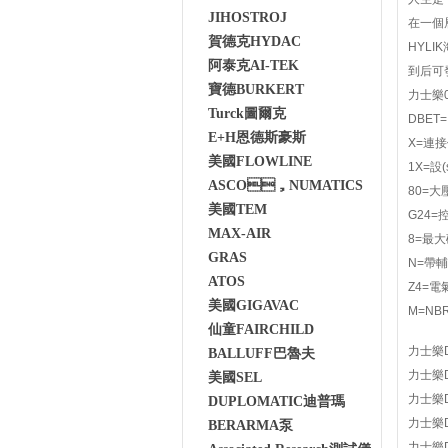
JIHOSTROJ
在一個層
賀德克HYDAC
HYLI
阿泰克AI-TEK
到后可發
寶德BURKERT
力士樂0
Turck圖爾克
DBET
E+H恩德斯豪斯
X=連接位
美國FLOWLINE
1X=設
ASCO，NUMATICS
80=大
美國TEM
G24=
MAX-AIR
8=最大
GRAS
N=帶
ATOS
Z4=電
美國GIGAVAC
M=NB
仙童FAIRCHILD
力士樂D
BALLUFF巴魯夫
力士樂D
美國SEL
力士樂D
DUPLOMATIC迪普瑪
力士樂D
BERARMA泵
力士樂D