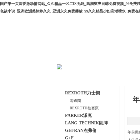
国产第一页深爱激动情网站_久久精品一区二区无码_高潮爽爽日韩免费视频_96免费
色欲小说_亚洲欧洲美婷婷久久_亚洲永久免费播放_99久久精品少妇高潮喷水_免费在
網(wǎng)站首頁
公司簡介
產(chǎn)品目錄
技術(
REXROTH力士樂
年
電磁閥
REXROTH柱塞泵
PARKER派克
LANG TECHNIK朗牌
GEFRAN杰弗倫
年前拋貨
G+F
人生是一