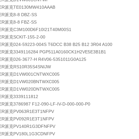
KER派克
TE0130MW410AAAB
KER派克
8-8 DBZ-SS
KER派克
8-8 FBZ-SS
KER派克
C3M100D6F10I21T40M00S1
KER派克
SCKIT-155-2-00
KER派克
024-59223-004S T6DCC B38 B25 B12 3R04 A100
KER派克
3349116284 PGP511A0160CK1H2VE5E3B1B1
KER派克
026-3677-H R4V06-5351011G0A125
KER派克
RS10R35S4SNIJW
KER派克
D1VW001CNTWXC005
KER派克
D1VW020BNTWXC005
KER派克
D1VW020DNTWXC005
KER派克
3339111812
KER派克
3786987 F12-090-LF-IV-D-000-000-P0
KER派克
PV063R1E3T1NFPV
KER派克
PV092R1E3T1NFPV
KER派克
PV140R1G3DFNFPV
KER派克
PV180L1G3CDNFPV