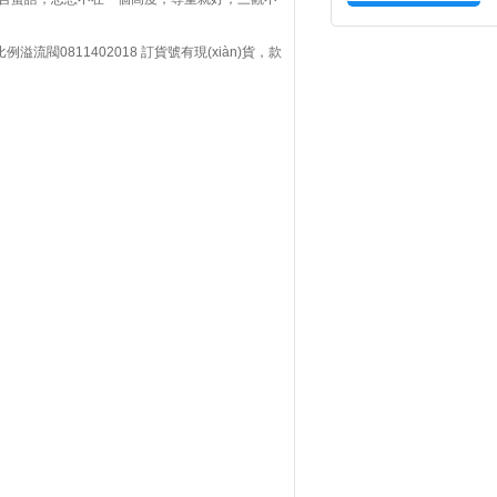
比例溢流閥0811402018 訂貨號有現(xiàn)貨，款