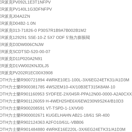
KER派克
PV092L1E3T1NFPV
KER派克
PV140L1G3DFNFPV
KER派克
J04A2ZN
KER派克
D04B2-1.0N
KER派克
013-71826-0 P30S7R1B9A7B002B1M2
KER派克
129291 SSE-10-Z 5X7 ODF 5'熱力膨脹閥
KER派克
D3DW006CNJW
KER派克
SCDTSD-520-00-07
KER派克
D11P020A2N91
KER派克
D1VW002KNJDLJ5
KER派克
PV202R1EC00X3908
ROTH力士樂
R900721894 4WRKE10E1-100L-3X/6EG24ETK31/A1D3M
ROTH力士樂
R900381785 4WS2EM10-4X/10B3ET315K8AM-10
ROTH力士樂
R901160953 SYDFEE-2X/045R-PPA12N00-0000-A2A0CXX
ROTH力士樂
R901126059 H-4WEH25HE6X/6EW230N9S2K4/B10D3
ROTH力士樂
R900208591 VT-TSPD-1-1X/V0/0
ROTH力士樂
R900002671 KUGELHAHN AB21-18/61 SR-400
ROTH力士樂
R902124363 A2FO10/61L-VBB06
ROTH力士樂
R901484880 4WRKE16E220L-3X/6EG24ETK31/A1D3M