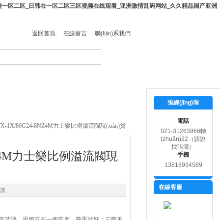
碰一区二区_日韩在一区二区三区视频在线观看_亚洲激情乱码网站_久久精品国产亚洲
返回首頁
在線留言
聯(lián)系我們
i)
在線留言
聯(lián)系我們
張經(jīng)理
電話
ETX-1X/80G24-8NZ4M力士樂比例溢流閥現(xiàn)貨
021-31263966轉
(zhuǎn)22（請說
找張濤）
-8NZ4M力士樂比例溢流閥現
手機
13818934589
在線客服
5次
流言蜚語，思想不在一個高度，尊重就好；三觀不